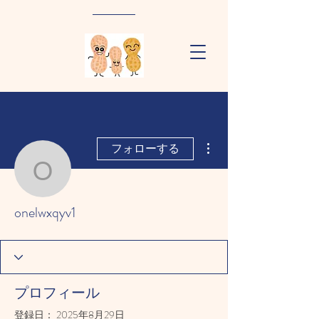
その他
フォローする
onelwxqyv1
onelwxqyv1
プロフィール
登録日： 2025年8月29日